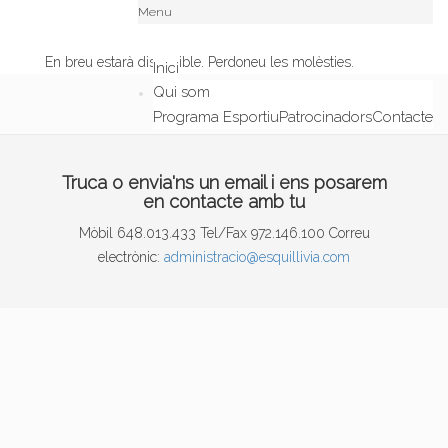
Menu
En breu estarà disponible. Perdoneu les molèsties.
Inici
Qui som
Programa Esportiu
Patrocinadors
Contacte
Truca o envia'ns un email i ens posarem
en contacte amb tu
Mòbil 648.013.433 Tel/Fax 972.146.100 Correu
electrònic:
administracio@esquillivia.com